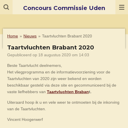
Ga
Concours Commissie Uden
direct
naar
de
hoofdinhoud
Home
»
Nieuws
»
Taartvluchten Brabant 2020
Taartvluchten Brabant 2020
Gepubliceerd op 18 augustus 2020 om 14:03
Beste Taartvlucht deelnemers,
Het vliegprogramma en de informatievoorziening voor de
Taartvluchten van 2020 zijn weer bekend en worden
beschikbaar gesteld via deze site en gecommuniceerd bij de
vaste liefhebbers van
Taartvluchten Braban
t.
Uiteraard hoop ik u en vele weer te ontmoeten bij de inkorving
van de Taartvluchten.
Vincent Hoogerwerf