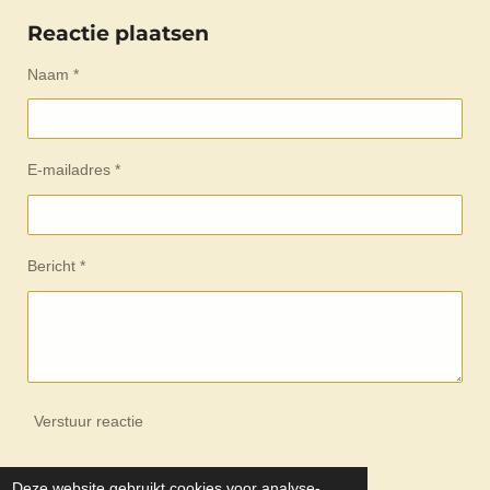
l
e
a
l
e
l
r
e
Reactie plaatsen
n
e
n
Naam *
E-mailadres *
Bericht *
Verstuur reactie
Reacties
Deze website gebruikt cookies voor analyse-