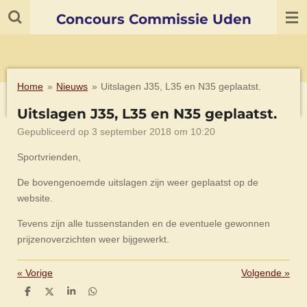
Ga
Concours Commissie Uden
direct
naar
de
hoofdinhoud
Home
»
Nieuws
»
Uitslagen J35, L35 en N35 geplaatst.
Uitslagen J35, L35 en N35 geplaatst.
Gepubliceerd op 3 september 2018 om 10:20
Sportvrienden,
De bovengenoemde uitslagen zijn weer geplaatst op de
website.
Tevens zijn alle tussenstanden en de eventuele gewonnen
prijzenoverzichten weer bijgewerkt.
«
Vorige
Volgende
»
D
D
S
D
e
e
h
e