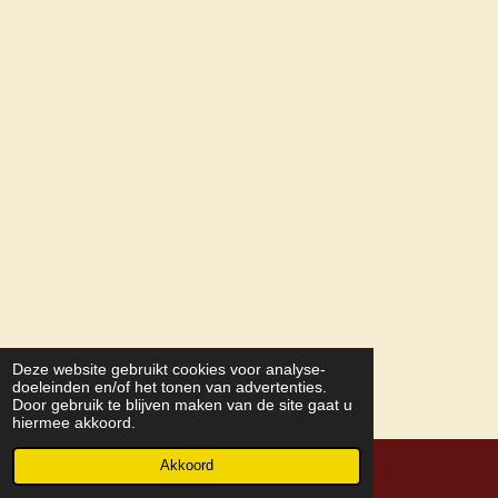
Deze website gebruikt cookies voor analyse-
doeleinden en/of het tonen van advertenties.
Door gebruik te blijven maken van de site gaat u
hiermee akkoord.
Akkoord
© 2018 - 2026 Concours Commissie Uden