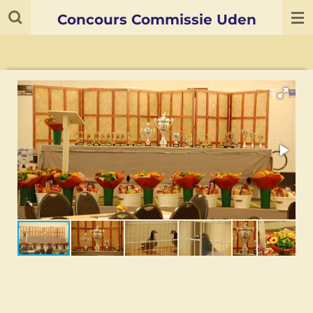
Ga
Concours Commissie Uden
direct
naar
de
hoofdinhoud